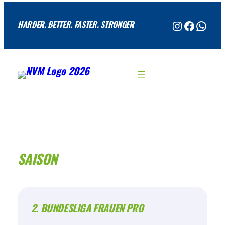
Zum
@neuseenlandvolleysdamen
Facebook
WhatsApp
Inhalt
HARDER. BETTER. FASTER. STRONGER
springen
SAISON
2. BUNDESLIGA FRAUEN PRO