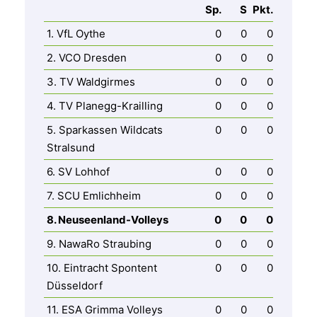
Sp.
S
Pkt.
1. VfL Oythe
0
0
0
2. VCO Dresden
0
0
0
3. TV Waldgirmes
0
0
0
4. TV Planegg-Krailling
0
0
0
5. Sparkassen Wildcats
0
0
0
Stralsund
6. SV Lohhof
0
0
0
7. SCU Emlichheim
0
0
0
8. Neuseenland-Volleys
0
0
0
9. NawaRo Straubing
0
0
0
10. Eintracht Spontent
0
0
0
Düsseldorf
11. ESA Grimma Volleys
0
0
0