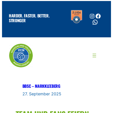
Zum
Inhalt
www.instagram.com/neuseenlandvolleysdamen
Facebook
HARDER. FASTER. BETTER.
springen
WhatsApp
STRONGER
BBSC – MARKKLEEBERG
27. September 2025