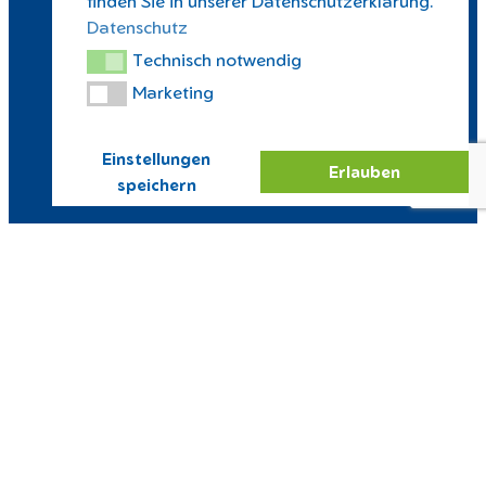
finden Sie in unserer Datenschutzerklärung.
Datenschutz
Technisch notwendig
Technisch notwendig
Marketing
Marketing
Einstellungen
Erlauben
speichern
NEUSEENLAND-VOLLEYS
MARKKLEEBERG E. V.
Hermann-Landmann-Str. 8 | 04416